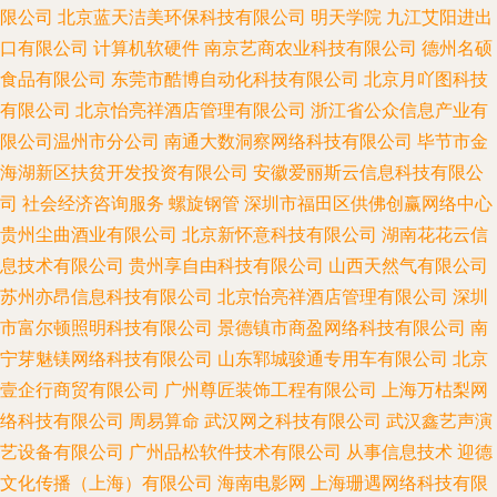
限公司
北京蓝天洁美环保科技有限公司
明天学院
九江艾阳进出
口有限公司
计算机软硬件
南京艺商农业科技有限公司
德州名硕
食品有限公司
东莞市酷博自动化科技有限公司
北京月吖图科技
有限公司
北京怡亮祥酒店管理有限公司
浙江省公众信息产业有
限公司温州市分公司
南通大数洞察网络科技有限公司
毕节市金
海湖新区扶贫开发投资有限公司
安徽爱丽斯云信息科技有限公
司
社会经济咨询服务
螺旋钢管
深圳市福田区供佛创赢网络中心
贵州尘曲酒业有限公司
北京新怀意科技有限公司
湖南花花云信
息技术有限公司
贵州享自由科技有限公司
山西天然气有限公司
苏州亦昂信息科技有限公司
北京怡亮祥酒店管理有限公司
深圳
市富尔顿照明科技有限公司
景德镇市商盈网络科技有限公司
南
宁芽魅镁网络科技有限公司
山东郓城骏通专用车有限公司
北京
壹企行商贸有限公司
广州尊匠装饰工程有限公司
上海万枯梨网
络科技有限公司
周易算命
武汉网之科技有限公司
武汉鑫艺声演
艺设备有限公司
广州品松软件技术有限公司
从事信息技术
迎德
文化传播（上海）有限公司
海南电影网
上海珊遇网络科技有限