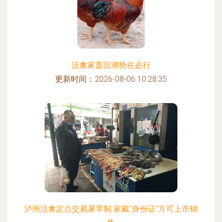
活禽家畜回潮势在必行
更新时间：2026-08-06 10:28:35
泸州活禽定点交易屠宰制 家戴“身份证”方可上市销